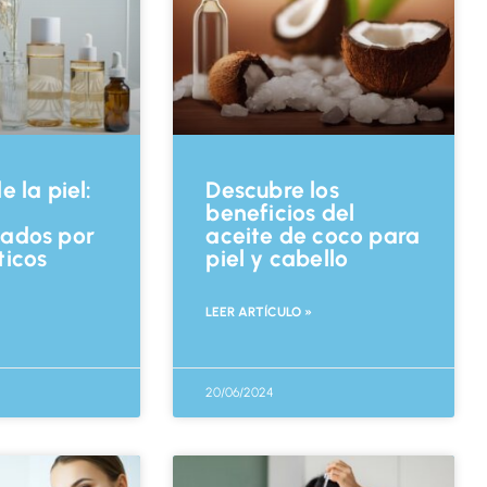
 la piel:
Descubre los
beneficios del
ados por
aceite de coco para
icos
piel y cabello
LEER ARTÍCULO »
20/06/2024