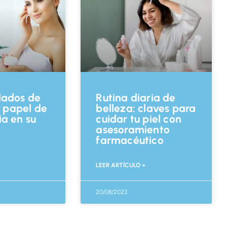
dados de
Rutina diaria de
el papel de
belleza: claves para
ia en su
cuidar tu piel con
asesoramiento
farmacéutico
LEER ARTÍCULO »
20/08/2023