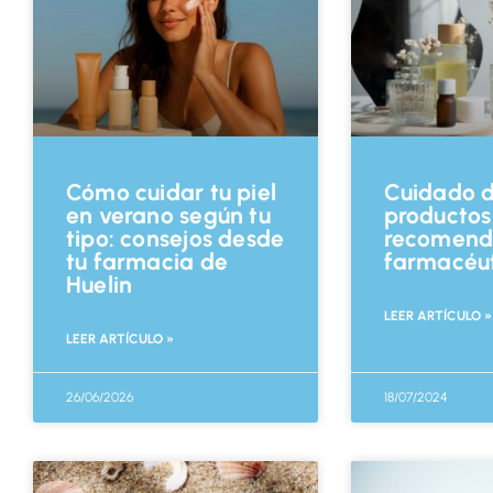
Cómo cuidar tu piel
Cuidado de
en verano según tu
productos
tipo: consejos desde
recomend
tu farmacia de
farmacéut
Huelin
LEER ARTÍCULO »
LEER ARTÍCULO »
26/06/2026
18/07/2024