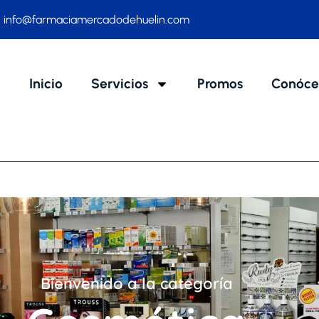
info@farmaciamercadodehuelin.com
Inicio
Servicios
Promos
Conóce
Bienvenido a la categoría