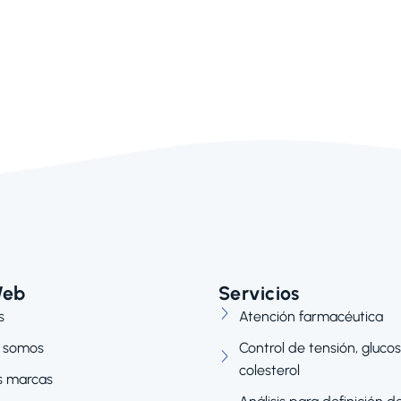
Web
Servicios
s
Atención farmacéutica
 somos
Control de tensión, glucos
colesterol
s marcas