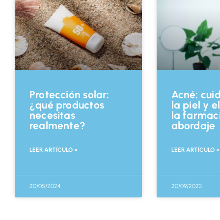
Protección solar:
Acné: cui
¿qué productos
la piel y 
necesitas
la farmac
realmente?
abordaje
LEER ARTÍCULO »
LEER ARTÍCULO »
20/05/2024
20/09/2023