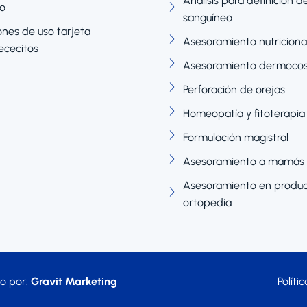
Análisis para definición d
o
sanguíneo
nes de uso tarjeta
Asesoramiento nutriciona
cecitos
Asesoramiento dermoco
Perforación de orejas
Homeopatía y fitoterapia
Formulación magistral
Asesoramiento a mamás 
Asesoramiento en produc
ortopedía
o por:
Gravit Marketing
Políti