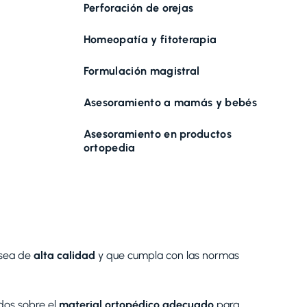
Perforación de orejas
Homeopatía y fitoterapia
Formulación magistral
Asesoramiento a mamás y bebés​
Asesoramiento en productos
ortopedia
 sea de
alta calidad
y que cumpla con las normas
dos sobre el
material ortopédico adecuado
para