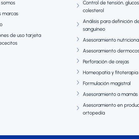
 somos
Control de tensión, glucos
colesterol
s marcas
Análisis para definición d
o
sanguíneo
nes de uso tarjeta
Asesoramiento nutriciona
cecitos
Asesoramiento dermoco
Perforación de orejas
Homeopatía y fitoterapia
Formulación magistral
Asesoramiento a mamás 
Asesoramiento en produc
ortopedía